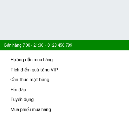
Bán hàng 7:00 - 21:30 - 0123.456.789
Hướng dẫn mua hàng
Khiếu nại 7:30 - 21:00 - 0123.456.789
Tích điểm quà tặng VIP
Cần thuê mặt bằng
Cam kết:
15.000 sản phẩm -
Freeship đơn 100k -
Giao 2h
Hỏi đáp
Tuyển dụng
Mua phiếu mua hàng