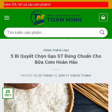
Skip
thêm 5% tất cả các sản phẩm!
to
content
Tìm
kiếm:
TAG ARCHIVES:
GẠO ST
CHƯA PHÂN LOẠI
5 Bí Quyết Chọn Gạo ST Đúng Chuẩn Cho
Bữa Cơm Hoàn Hảo
POSTED ON
25 THÁNG 11, 2024
BY
HADES THANH
25
Th11