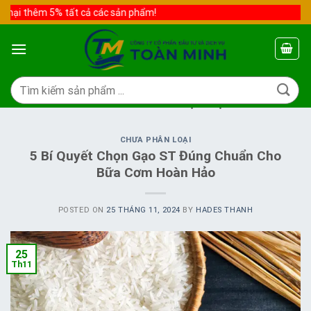
Skip
mại thêm 5% tất cả các sản phẩm!
to
content
Tìm
kiếm:
TAG ARCHIVES:
CÁCH CHỌN GẠO ST25
CHƯA PHÂN LOẠI
5 Bí Quyết Chọn Gạo ST Đúng Chuẩn Cho
Bữa Cơm Hoàn Hảo
POSTED ON
25 THÁNG 11, 2024
BY
HADES THANH
25
Th11