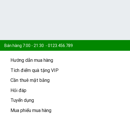
Bán hàng 7:00 - 21:30 - 0123.456.789
Hướng dẫn mua hàng
Khiếu nại 7:30 - 21:00 - 0123.456.789
Tích điểm quà tặng VIP
Cần thuê mặt bằng
Cam kết:
15.000 sản phẩm -
Freeship đơn 100k -
Giao 2h
Hỏi đáp
Tuyển dụng
Mua phiếu mua hàng