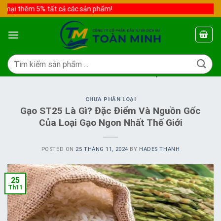
Skip
mại thêm 5% tất cả các sản phẩm!
to
content
Tìm
kiếm:
TAG ARCHIVES:
NGUỒN GỐC GẠO ST25
CHƯA PHÂN LOẠI
Gạo ST25 Là Gì? Đặc Điểm Và Nguồn Gốc
Của Loại Gạo Ngon Nhất Thế Giới
POSTED ON
25 THÁNG 11, 2024
BY
HADES THANH
25
Th11