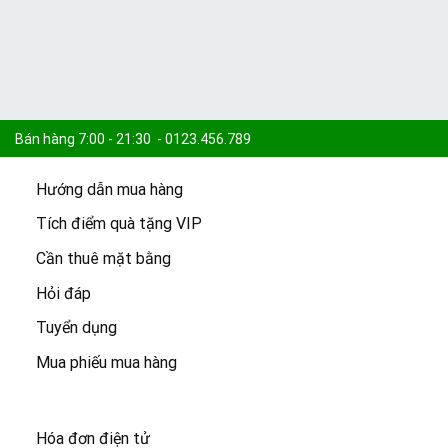
Bán hàng 7:00 - 21:30 - 0123.456.789
Hướng dẫn mua hàng
Khiếu nại 7:30 - 21:00 - 0123.456.789
Tích điểm quà tặng VIP
Cần thuê mặt bằng
Cam kết:
15.000 sản phẩm -
Freeship đơn 100k -
Giao 2h
Hỏi đáp
Tuyển dụng
Mua phiếu mua hàng
Hóa đơn điện tử