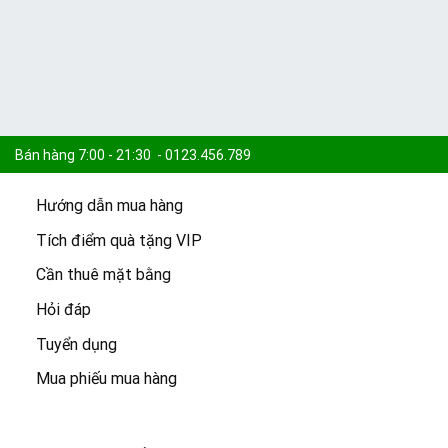
Bán hàng 7:00 - 21:30 - 0123.456.789
Hướng dẫn mua hàng
Khiếu nại 7:30 - 21:00 - 0123.456.789
Tích điểm quà tặng VIP
Cần thuê mặt bằng
Cam kết:
15.000 sản phẩm -
Freeship đơn 100k -
Giao 2h
Hỏi đáp
Tuyển dụng
Mua phiếu mua hàng