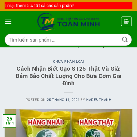
Skip
ến mại thêm 5% tất cả các sản phẩm!
to
content
Tìm
kiếm:
TAG ARCHIVES:
CÁCH NHẬN BIẾT GẠO ST25
CHƯA PHÂN LOẠI
Cách Nhận Biết Gạo ST25 Thật Và Giả:
Đảm Bảo Chất Lượng Cho Bữa Cơm Gia
Đình
POSTED ON
25 THÁNG 11, 2024
BY
HADES THANH
25
Th11