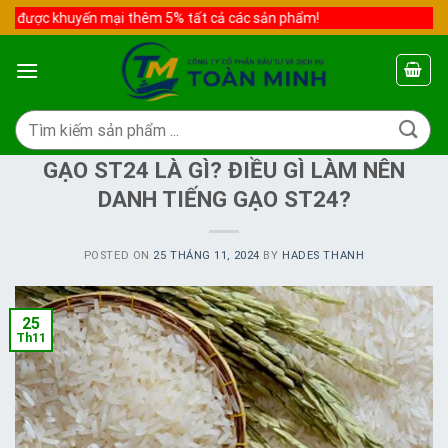
Skip
ợc khuyến mại thêm 5% tất cả các sản phẩm!
to
content
Tìm
kiếm:
CHƯA PHÂN LOẠI
GẠO ST24 LÀ GÌ? ĐIỀU GÌ LÀM NÊN
DANH TIẾNG GẠO ST24?
POSTED ON
25 THÁNG 11, 2024
BY
HADES THANH
25
Th11