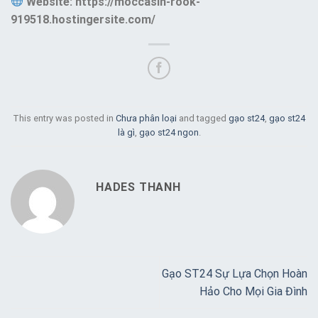
Website: https://moccasin-rook-
919518.hostingersite.com/
This entry was posted in
Chưa phân loại
and tagged
gạo st24
,
gạo st24
là gì
,
gạo st24 ngon
.
HADES THANH
Gạo ST24 Sự Lựa Chọn Hoàn
Hảo Cho Mọi Gia Đình