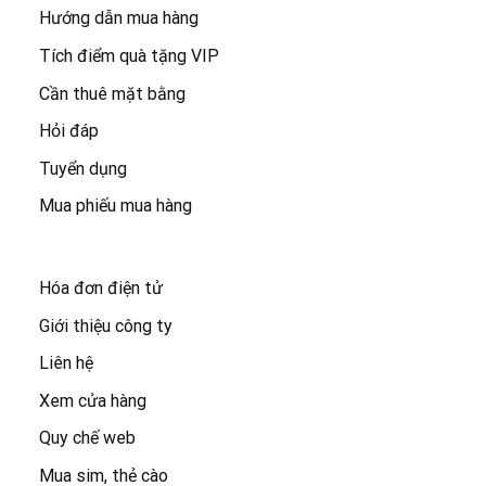
Hướng dẫn mua hàng
Khiếu nại 7:30 - 21:00 - 0123.456.789
Tích điểm quà tặng VIP
Cần thuê mặt bằng
Cam kết:
15.000 sản phẩm -
Freeship đơn 100k -
Giao 2h
Hỏi đáp
Tuyển dụng
Mua phiếu mua hàng
Hóa đơn điện tử
Giới thiệu công ty
Liên hệ
Xem cửa hàng
Quy chế web
Mua sim, thẻ cào