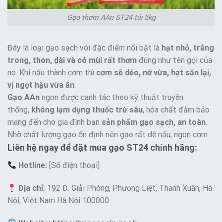
Gạo thơm AAn ST24 túi 5kg
Đây là loại gạo sạch với đặc điểm nổi bật là
hạt nhỏ, trắng
trong, thon, dài và có mùi rất thơm
đúng như tên gọi của
nó. Khi nấu thành cơm thì
cơm sẽ dẻo, nở vừa, hạt săn lại,
vị ngọt hậu vừa ăn
.
Gạo AAn
ngon được canh tác theo kỹ thuật truyền
thống,
không lạm dụng thuốc trừ sâu
, hóa chất đảm bảo
mang đến cho gia đình bạn
sản phẩm gạo sạch, an toàn
.
Nhờ chất lượng gạo ổn định nên gạo rất dễ nấu, ngon cơm.
Liên hệ ngay để đặt mua gạo ST24 chính hãng:
Hotline:
[Số điện thoại]
Địa chỉ:
192 Đ. Giải Phóng, Phương Liệt, Thanh Xuân, Hà
Nội, Việt Nam Hà Nội 100000