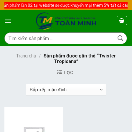
Skip
sản phẩm lần 02 tại website sẽ được khuyến mại thêm 5% tất cả các s
to
content
Tìm
kiếm:
Trang chủ
/
Sản phẩm được gắn thẻ “Twister
Tropicana”
LỌC