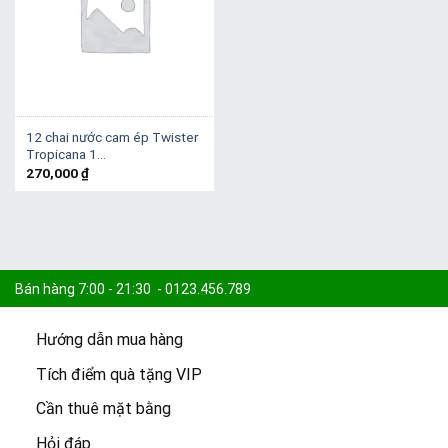
12 chai nước cam ép Twister
Tropicana 1…
270,000
₫
Bán hàng 7:00 - 21:30 - 0123.456.789
Hướng dẫn mua hàng
Khiếu nại 7:30 - 21:00 - 0123.456.789
Tích điểm quà tặng VIP
Cần thuê mặt bằng
Cam kết:
15.000 sản phẩm -
Freeship đơn 100k -
Giao 2h
Hỏi đáp