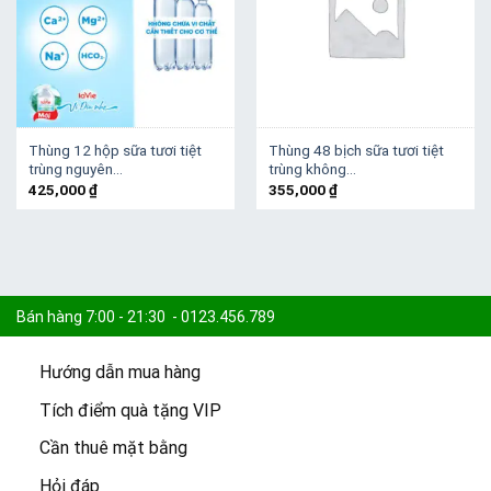
Thùng 12 hộp sữa tươi tiệt
Thùng 48 bịch sữa tươi tiệt
trùng nguyên…
trùng không…
425,000
₫
355,000
₫
Bán hàng 7:00 - 21:30 - 0123.456.789
Hướng dẫn mua hàng
Khiếu nại 7:30 - 21:00 - 0123.456.789
Tích điểm quà tặng VIP
Cần thuê mặt bằng
Cam kết:
15.000 sản phẩm -
Freeship đơn 100k -
Giao 2h
Hỏi đáp