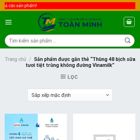
Skip
 cả các sản phẩm!
to
content
Tìm
kiếm:
Trang chủ
/
Sản phẩm được gắn thẻ “Thùng 48 bịch sữa
tươi tiệt trùng không đường Vinamilk”
LỌC