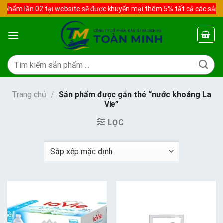
Skip
phẩm lần 02 tại website sẽ được khuyến mại thêm 5% tất cả các sản 
to
content
Tìm
kiếm:
Trang chủ
/
Sản phẩm được gắn thẻ “nước khoáng La
Vie”
LỌC