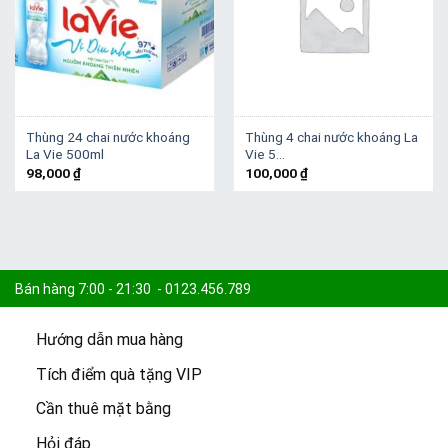
Thùng 24 chai nước khoáng
Thùng 4 chai nước khoáng La
La Vie 500ml
Vie 5…
98,000
₫
100,000
₫
Bán hàng 7:00 - 21:30 - 0123.456.789
Hướng dẫn mua hàng
Khiếu nại 7:30 - 21:00 - 0123.456.789
Tích điểm quà tặng VIP
Cần thuê mặt bằng
Cam kết:
15.000 sản phẩm -
Freeship đơn 100k -
Giao 2h
Hỏi đáp