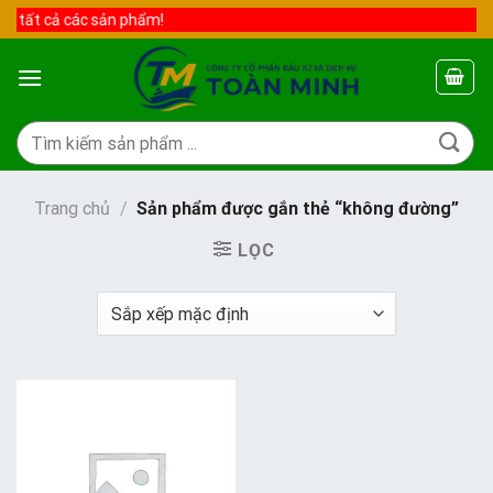
Skip
 tất cả các sản phẩm!
to
content
Tìm
kiếm:
Trang chủ
/
Sản phẩm được gắn thẻ “không đường”
LỌC