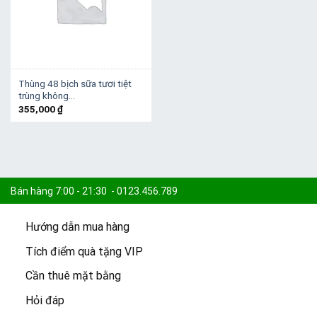
Thùng 48 bịch sữa tươi tiệt
trùng không…
355,000
₫
Bán hàng 7:00 - 21:30 - 0123.456.789
Hướng dẫn mua hàng
Khiếu nại 7:30 - 21:00 - 0123.456.789
Tích điểm quà tặng VIP
Cần thuê mặt bằng
Cam kết:
15.000 sản phẩm -
Freeship đơn 100k -
Giao 2h
Hỏi đáp